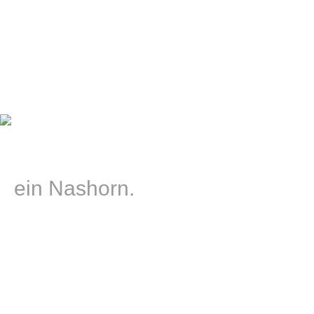
ja richtig,
ein Nashorn.
Zugegeben, ein Nashorn ist auf den ersten Blick
nicht gerade die Prima­ballerina des Tier­reichs und
würde auch beim zweiten Blick im Tüll­kleid wohl
nicht über­zeugen. Doch trotz seiner stämmigen
Beine, eines breiten Kopfes und des