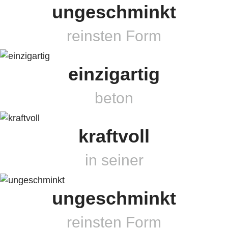
ungeschminkt
reinsten Form
einzigartig
beton
kraftvoll
in seiner
ungeschminkt
reinsten Form