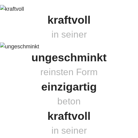
kraftvoll
in seiner
ungeschminkt
reinsten Form
einzigartig
beton
kraftvoll
in seiner