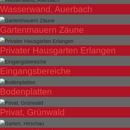
Wasserwand, Auerbach
Gartenmauern Zäune
Privater Hausgarten Erlangen
Eingangsbereiche
Bodenplatten
Privat, Grünwald