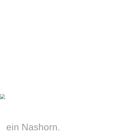
charakteristischen Horns besitzt dieses große Tier
eine elegante, überzeugende Stärke, die sich in
Stand­festigkeit und aus­dauernder Kraft
manifestiert. Und genau darum geht es uns bei
VOIT. Wir schaffen starke Beton­produkte, ohne
Tutu, aber dafür mit Überzeugung und Leiden­
schaft.
ja richtig,
ein Nashorn.